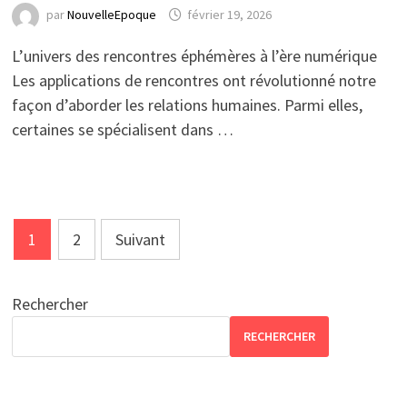
par
NouvelleEpoque
février 19, 2026
L’univers des rencontres éphémères à l’ère numérique
Les applications de rencontres ont révolutionné notre
façon d’aborder les relations humaines. Parmi elles,
certaines se spécialisent dans …
Pagination
1
2
Suivant
des
publications
Rechercher
RECHERCHER