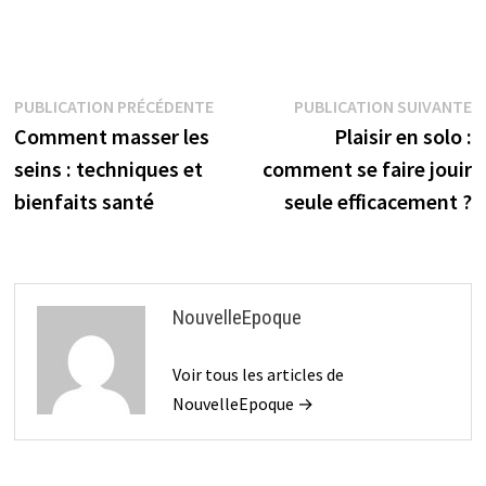
Navigation
Publication
P
PUBLICATION PRÉCÉDENTE
PUBLICATION SUIVANTE
précédente :
s
Comment masser les
Plaisir en solo :
de
seins : techniques et
comment se faire jouir
l’article
bienfaits santé
seule efficacement ?
NouvelleEpoque
Voir tous les articles de
NouvelleEpoque →