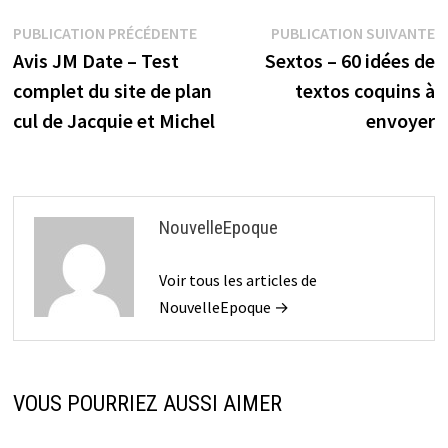
Navigation
Publication
P
PUBLICATION PRÉCÉDENTE
PUBLICATION SUIVANTE
précédente :
s
Avis JM Date – Test
Sextos – 60 idées de
de
complet du site de plan
textos coquins à
l’article
cul de Jacquie et Michel
envoyer
NouvelleEpoque
Voir tous les articles de
NouvelleEpoque →
VOUS POURRIEZ AUSSI AIMER