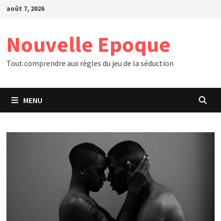
Passer
août 7, 2026
au
contenu
Nouvelle Epoque
Tout comprendre aux règles du jeu de la séduction
MENU