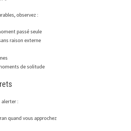
rables, observez :
moment passé seule
sans raison externe
s
nnes
 moments de solitude
rets
alerter :
ran quand vous approchez